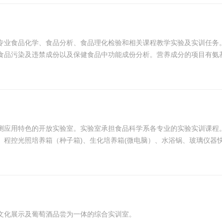
专业食品化学、食品分析、食品理化检验和相关课程教学实验及实训任务
食品污染及违禁成份以及保健食品中功能成份分析。营养成分的项目有氨
量元素和常量元素等。能够完成食品检验工的职业技能培训及测...
测应用特色的开放实验室。实验室承担食品科学系各专业的实验实训课程
、程控光照培养箱（种子箱)、生化培养箱(微电脑）、水浴锅、玻璃仪器
文化展示及葡萄酒品尝为一体的综合实训室。