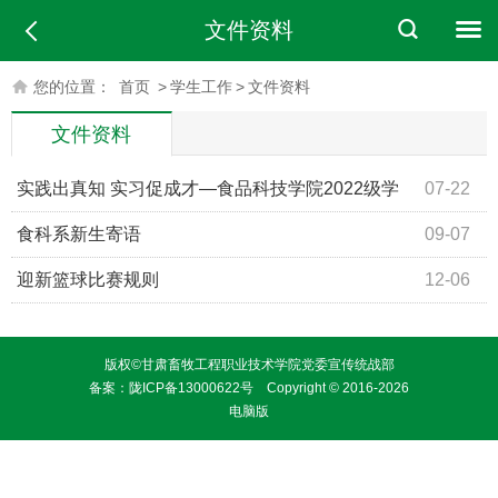
文件资料
您的位置：
首页
>
学生工作
>
文件资料
文件资料
实践出真知 实习促成才—食品科技学院2022级学
07-22
生岗位实习动员大会成功召开
食科系新生寄语
09-07
迎新篮球比赛规则
12-06
版权©甘肃畜牧工程职业技术学院党委宣传统战部
备案：
陇ICP备13000622号
Copyright © 2016-2026
电脑版