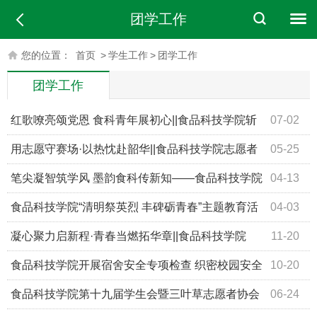
团学工作
您的位置：
首页
>
学生工作
>
团学工作
团学工作
红歌嘹亮颂党恩 食科青年展初心||食品科技学院斩
07-02
获建党105周年合唱比赛二等奖
用志愿守赛场·以热忱赴韶华||食品科技学院志愿者
05-25
全力护航学校运动会
笔尖凝智筑学风 墨韵食科传新知——食品科技学院
04-13
第十七届“小笔头 大学问”笔记展圆满落幕
食品科技学院“清明祭英烈 丰碑砺青春”主题教育活
04-03
动
凝心聚力启新程·青春当燃拓华章||食品科技学院
11-20
2025年联谊晚会
食品科技学院开展宿舍安全专项检查 织密校园安全
10-20
防护网
食品科技学院第十九届学生会暨三叶草志愿者协会
06-24