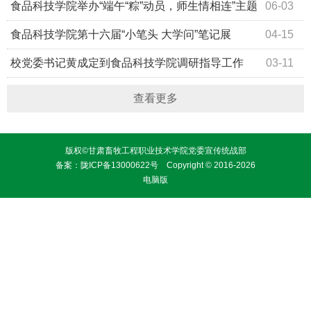
换届选举大会圆满举行
食品科技学院举办“端午“粽”动员，师生情相连”主题
06-03
系列活动
食品科技学院第十六届“小笔头 大学问”笔记展
04-15
校党委书记黄成定到食品科技学院调研指导工作
03-11
查看更多
版权©甘肃畜牧工程职业技术学院党委宣传统战部
备案：
陇ICP备13000622号
Copyright © 2016-2026
电脑版